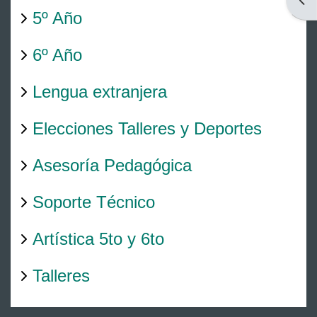
Abri
5º Año
6º Año
Lengua extranjera
Elecciones Talleres y Deportes
Asesoría Pedagógica
Soporte Técnico
Artística 5to y 6to
Talleres